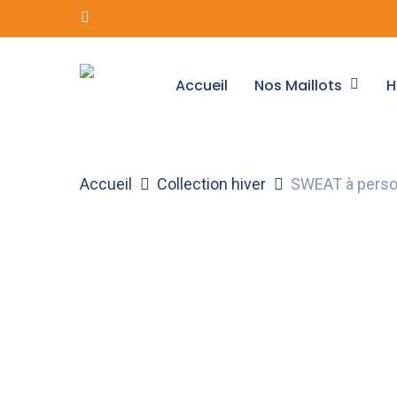
Skip
instagram
to
main
Nos Maillots
H
Accueil
content
Tapez ici ce que vous recherchez
Accueil
Collection hiver
SWEAT à perso