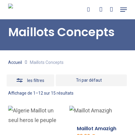
Skip
Menu
recherche
account
Masquer
to
les
main
Maillots Concepts
filtres
content
Accueil
Maillots Concepts
les filtres
Affichage de 1–12 sur 15 résultats
Maillot Amazigh