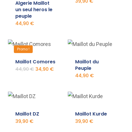
39,90
€
Algerie Maillot
un seul heros le
peuple
44,90
€
Promo !
Maillot Comores
Maillot du
Peuple
Le
Le
44,90
€
34,90
€
prix
prix
44,90
€
initial
actuel
était :
est :
44,90 €.
34,90 €.
Maillot DZ
Maillot Kurde
39,90
€
39,90
€