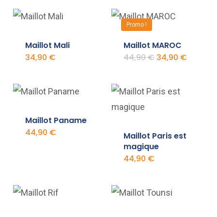
Promo !
Maillot Mali
Maillot MAROC
Le
Le
34,90
€
44,90
€
34,90
€
prix
prix
initial
actuel
était :
est :
44,90 €.
34,90 €
Maillot Paname
44,90
€
Maillot Paris est
magique
44,90
€