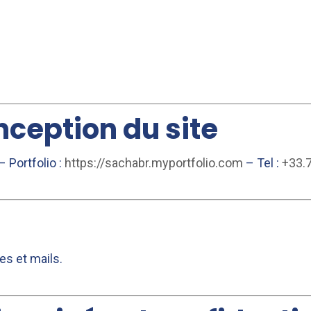
ception du site
– Portfolio :
https://sachabr.myportfolio.com
– Tel :
+33.7
es et mails.